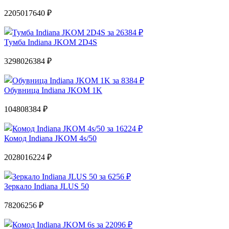
22050
17640 ₽
Тумба Indiana JKOM 2D4S
32980
26384 ₽
Обувница Indiana JKOM 1K
10480
8384 ₽
Комод Indiana JKOM 4s/50
20280
16224 ₽
Зеркало Indiana JLUS 50
7820
6256 ₽