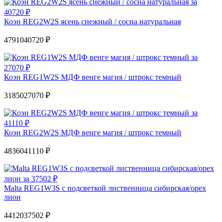
Коэн REG2W2S ясень снежный / сосна натуральная
47910
40720 ₽
Коэн REG1W2S МДФ венге магия / штрокс темный
31850
27070 ₽
Коэн REG2W2S МДФ венге магия / штрокс темный
48360
41110 ₽
Malta REG1W3S с подсветкой лиственница сибирская/орех
лион
44120
37502 ₽