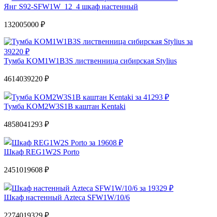
Янг S92-SFW1W_12_4 шкаф настенный
13200
5000 ₽
Тумба KOM1W1B3S лиственница сибирская Stylius
46140
39220 ₽
Тумба KOM2W3S1B каштан Kentaki
48580
41293 ₽
Шкаф REG1W2S Porto
24510
19608 ₽
Шкаф настенный Azteca SFW1W/10/6
22740
19329 ₽