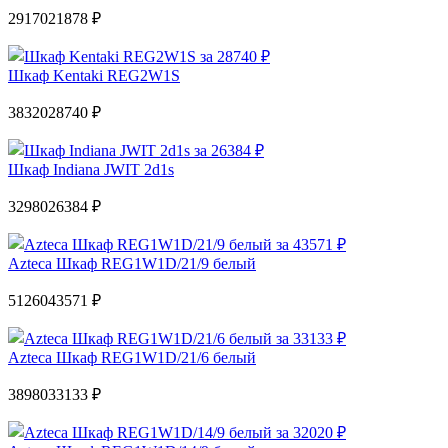
29170
21878 ₽
Шкаф Kentaki REG2W1S
38320
28740 ₽
Шкаф Indiana JWIT 2d1s
32980
26384 ₽
Azteca Шкаф REG1W1D/21/9 белый
51260
43571 ₽
Azteca Шкаф REG1W1D/21/6 белый
38980
33133 ₽