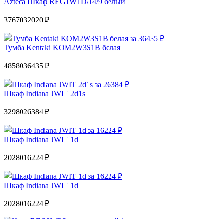
Azteca Шкаф REG1W1D/14/9 белый
37670
32020 ₽
Тумба Kentaki KOM2W3S1B белая
48580
36435 ₽
Шкаф Indiana JWIT 2d1s
32980
26384 ₽
Шкаф Indiana JWIT 1d
20280
16224 ₽
Шкаф Indiana JWIT 1d
20280
16224 ₽